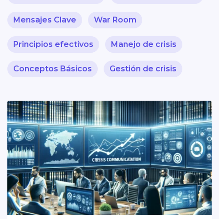
Mensajes Clave
War Room
Principios efectivos
Manejo de crisis
Conceptos Básicos
Gestión de crisis