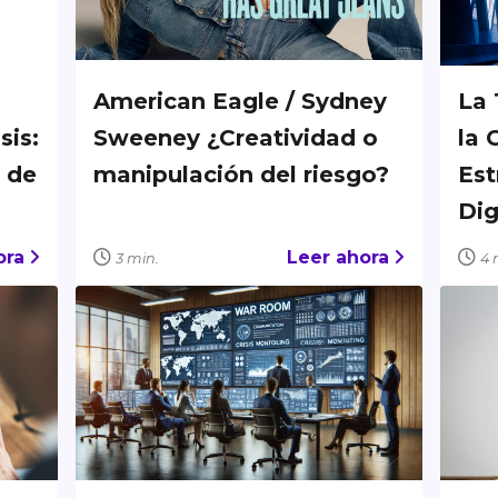
American Eagle / Sydney
La 
sis:
Sweeney ¿Creatividad o
la 
 de
manipulación del riesgo?
Est
Dig
ora
Leer ahora
3 min.
4 